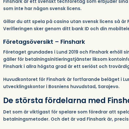
Finshark är ett svenskt techföretag som erbjuder sin
som inte har någon svensk licens.
Gillar du att spela på casino utan svensk licens så är F
Verifieringen sker genom ditt bank ID och din mobiltele
Företagsöversikt – Finshark
Företaget grundades i Lund 2019 och
Finshark erhöll s
gäller för betalningsinitieringstjänster liksom kontoin
Finshark i allra högsta grad är ett seriöst och trovärdi
Huvudkontoret för Finshark är fortfarande beläget i Lu
utvecklingskontor i Bosniens huvudstad, Sarajevo.
De största fördelarna med Finsh
Det som är viktigast för spelare som föredrar att spel
betalningsmetoder. Och det är vad Finshark är, precis