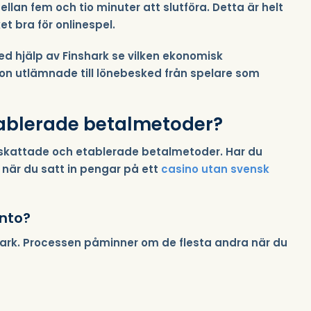
ellan fem och tio minuter att slutföra.
Detta är helt
 bra för onlinespel.
d hjälp av Finshark se vilken ekonomisk
inon utlämnade till lönebesked från spelare som
ablerade betalmetoder?
pskattade och etablerade betalmetoder. Har du
e när du satt in pengar på ett
casino utan svensk
onto?
shark. Processen påminner om de flesta andra när du