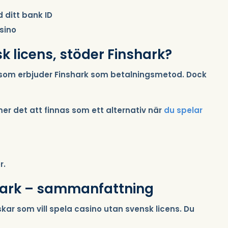
 ditt bank ID
sino
k licens, stöder Finshark?
s som erbjuder Finshark som betalningsmetod. Dock
r det att finnas som ett alternativ när
du spelar
r.
hark – sammanfattning
kar som vill spela casino utan svensk licens. Du