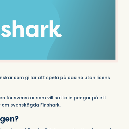
nskar som gillar att spela på casino utan licens
en för svenskar som vill sätta in pengar på ett
ar om svenskägda Finshark.
igen?