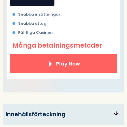
Snabba insättningar
Snabba uttag
Pålitliga Casinon
Många betalningsmetoder
Play Now
Innehållsförteckning