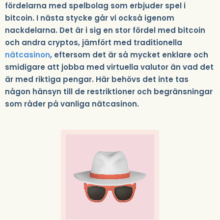
fördelarna med spelbolag som erbjuder spel i
bitcoin. I nästa stycke går vi också igenom
nackdelarna. Det är i sig en stor fördel med bitcoin
och andra cryptos, jämfört med traditionella
nätcasinon
, eftersom det är så mycket enklare och
smidigare att jobba med virtuella valutor än vad det
är med riktiga pengar. Här behövs det inte tas
någon hänsyn till de restriktioner och begränsningar
som råder på vanliga nätcasinon.