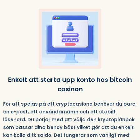
Enkelt att starta upp konto hos bitcoin
casinon
För att spelas på ett cryptocasiono behöver du bara
en e-post, ett användarnamn och ett stabilt
lösenord. Du börjar med att välja den kryptoplånbok
som passar dina behov bäst vilket gör att du enkelt
kan kolla ditt saldo. Det fungerar som vanligt med