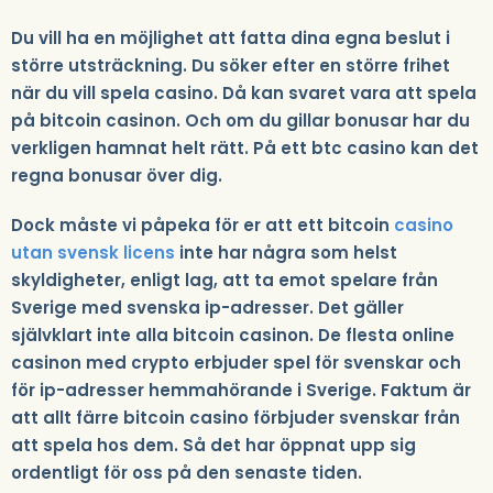
Du vill ha en möjlighet att fatta dina egna beslut i
större utsträckning. Du söker efter en större frihet
när du vill spela casino. Då kan svaret vara att spela
på bitcoin casinon. Och om du gillar bonusar har du
verkligen hamnat helt rätt. På ett btc casino kan det
regna bonusar över dig.
Dock måste vi påpeka för er att ett bitcoin
casino
utan svensk licens
inte har några som helst
skyldigheter, enligt lag, att ta emot spelare från
Sverige med svenska ip-adresser. Det gäller
självklart inte alla bitcoin casinon. De flesta online
casinon med crypto erbjuder spel för svenskar och
för ip-adresser hemmahörande i Sverige. Faktum är
att allt färre bitcoin casino förbjuder svenskar från
att spela hos dem. Så det har öppnat upp sig
ordentligt för oss på den senaste tiden.