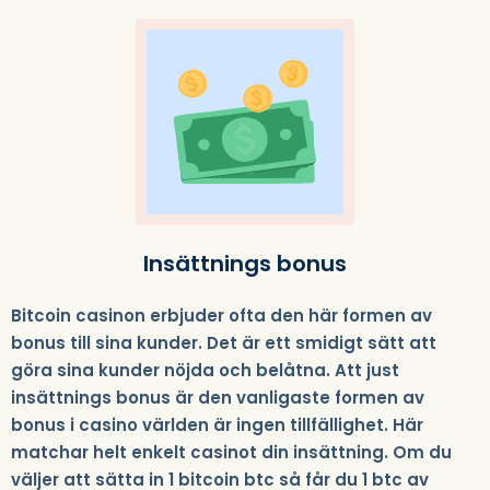
Insättnings bonus
Bitcoin casinon erbjuder ofta den här formen av
bonus till sina kunder. Det är ett smidigt sätt att
göra sina kunder nöjda och belåtna. Att just
insättnings bonus är den vanligaste formen av
bonus i casino världen är ingen tillfällighet. Här
matchar helt enkelt casinot din insättning. Om du
väljer att sätta in 1 bitcoin btc så får du 1 btc av