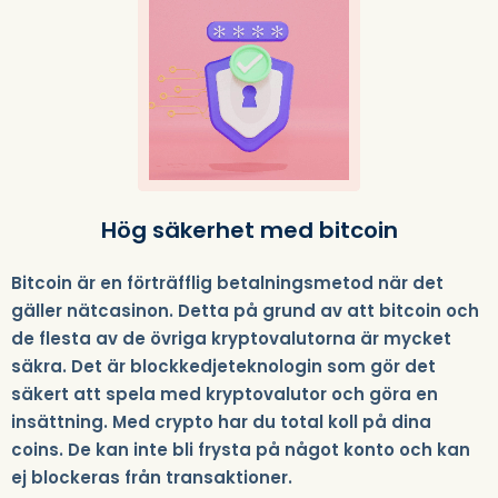
Hög säkerhet med bitcoin
Bitcoin är en förträfflig betalningsmetod när det
gäller nätcasinon. Detta på grund av att bitcoin och
de flesta av de övriga kryptovalutorna är mycket
säkra. Det är blockkedjeteknologin som gör det
säkert att spela med kryptovalutor och göra en
insättning. Med crypto har du total koll på dina
coins. De kan inte bli frysta på något konto och kan
ej blockeras från transaktioner.