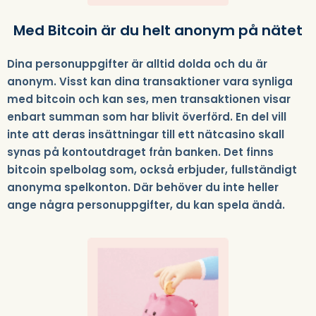
Med Bitcoin är du helt anonym på nätet
Dina personuppgifter är alltid dolda och du är
anonym. Visst kan dina transaktioner vara synliga
med bitcoin och kan ses, men transaktionen visar
enbart summan som har blivit överförd. En del vill
inte att deras insättningar till ett nätcasino skall
synas på kontoutdraget från banken. Det finns
bitcoin spelbolag som, också erbjuder, fullständigt
anonyma spelkonton. Där behöver du inte heller
ange några personuppgifter, du kan spela ändå.