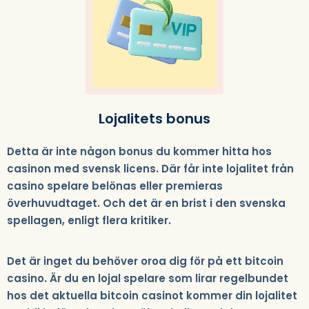
Lojalitets bonus
Detta är inte någon bonus du kommer hitta hos
casinon med svensk licens. Där får inte lojalitet från
casino spelare belönas eller premieras
överhuvudtaget. Och det är en brist i den svenska
spellagen, enligt flera kritiker.
Det är inget du behöver oroa dig för på ett bitcoin
casino. Är du en lojal spelare som lirar regelbundet
hos det aktuella bitcoin casinot kommer din lojalitet