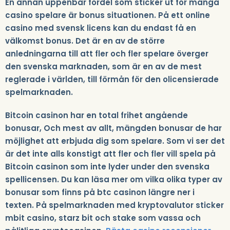
En annan uppenbar fördel som sticker ut för många
casino spelare är bonus situationen. På ett online
casino med svensk licens kan du endast få en
välkomst bonus. Det är en av de större
anledningarna till att fler och fler spelare överger
den svenska marknaden, som är en av de mest
reglerade i världen, till förmån för den olicensierade
spelmarknaden.
Bitcoin casinon har en total frihet angående
bonusar, Och mest av allt, mängden bonusar de har
möjlighet att erbjuda dig som spelare. Som vi ser det
är det inte alls konstigt att fler och fler vill spela på
Bitcoin casinon som inte lyder under den svenska
spellicensen. Du kan läsa mer om vilka olika typer av
bonusar som finns på btc casinon längre ner i
texten. På spelmarknaden med kryptovalutor sticker
mbit casino, starz bit och stake som vassa och