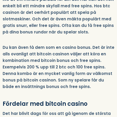
enkelt bli ett mindre skyfall med free spins. Hos btc
casinon är det oerhört populärt att spela på
slotmaskiner. Och det är även mäkta populärt med
gratis snurr, eller free spins. Ofta kan du få free spins
på dina bonus rundor när du spelar slots.
Du kan även få dem som en casino bonus. Det är inte
alls ovanligt att bitcoin casinon väljer att köra en
kombination med bitcoin bonus och free spins.
Exempelvis 200 % upp till 2 btc och 100 free spins.
Denna kombo är en mycket vanlig form av välkomst
bonus på bitcoin casinon. Som ny spelare får du
både en insättnings bonus och free spins.
Fördelar med bitcoin casino
Det har blivit dags för oss att gå igenom de största