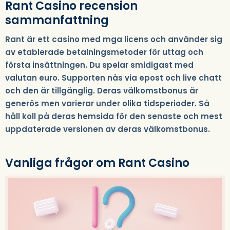
Rant Casino recension
sammanfattning
Rant är ett casino med mga licens och använder sig
av etablerade betalningsmetoder för uttag och
första insättningen. Du spelar smidigast med
valutan euro. Supporten nås via epost och live chatt
och den är tillgänglig. Deras välkomstbonus är
generös men varierar under olika tidsperioder. Så
håll koll på deras hemsida för den senaste och mest
uppdaterade versionen av deras välkomstbonus.
Vanliga frågor om Rant Casino