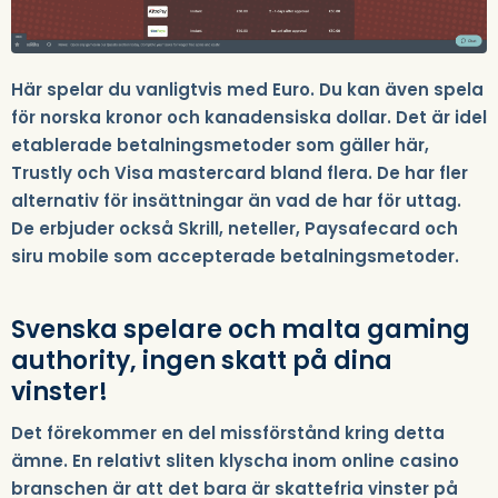
Här spelar du vanligtvis med Euro. Du kan även spela
för norska kronor och kanadensiska dollar. Det är idel
etablerade betalningsmetoder som gäller här,
Trustly och Visa mastercard bland flera. De har fler
alternativ för insättningar än vad de har för uttag.
De erbjuder också Skrill, neteller, Paysafecard och
siru mobile som accepterade betalningsmetoder.
Svenska spelare och malta gaming
authority, ingen skatt på dina
vinster!
Det förekommer en del missförstånd kring detta
ämne. En relativt sliten klyscha inom online casino
branschen är att det bara är skattefria vinster på