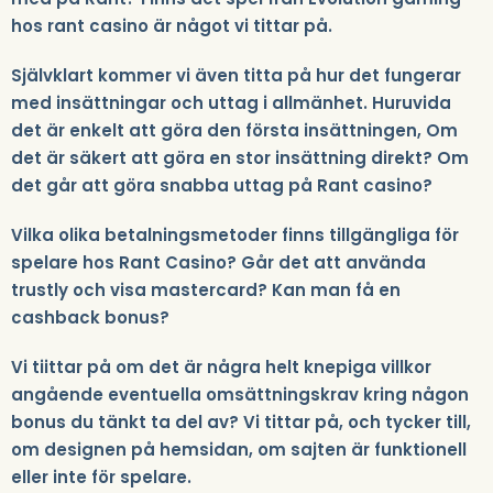
hos rant casino är något vi tittar på.
Självklart kommer vi även titta på hur det fungerar
med insättningar och uttag i allmänhet. Huruvida
det är enkelt att göra den första insättningen, Om
det är säkert att göra en stor insättning direkt? Om
det går att göra snabba uttag på Rant casino?
Vilka olika betalningsmetoder finns tillgängliga för
spelare hos Rant Casino? Går det att använda
trustly och visa mastercard? Kan man få en
cashback bonus?
Vi tiittar på om det är några helt knepiga villkor
angående eventuella omsättningskrav kring någon
bonus du tänkt ta del av? Vi tittar på, och tycker till,
om designen på hemsidan, om sajten är funktionell
eller inte för spelare.