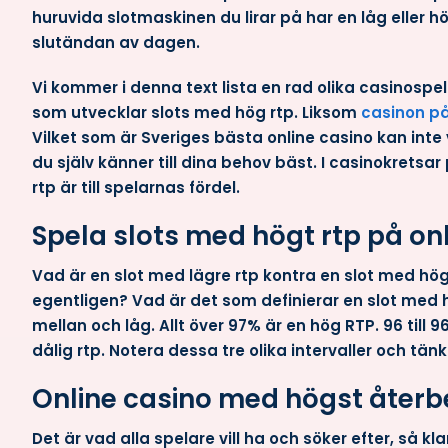
huruvida slotmaskinen du lirar på har en låg eller hö
slutändan av dagen.
Vi kommer i denna text lista en rad olika casinospel 
som utvecklar slots med hög rtp. Liksom
casinon på
Vilket som är Sveriges bästa online casino kan inte
du själv känner till dina behov bäst. I casinokretsa
rtp är till spelarnas fördel.
Spela slots med högt rtp på on
Vad är en slot med lägre rtp kontra en slot med högre
egentligen? Vad är det som definierar en slot med h
mellan och låg. Allt över 97% är en hög RTP. 96 till 96
dålig rtp. Notera dessa tre olika intervaller och tänk
Online casino med högst återbe
Det är vad alla spelare vill ha och söker efter, så k