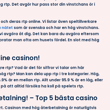
g rtp. Det avgör hur pass stor din vinstchans ör i
och deras rtp online. Vi listar även speltillverkare
 nätet
som är svenska och har en hög vinstchans.
 vi avgöra åt dig. Det kan bara du avgöra eftersom
r pratar man ofta om husets fördel. En slot med hög
line casinon!
 rtp? Vad är det för siffror vi talar om här
ög rtp? Man kan dela upp rtp i tre kategorier. Hög,
.9% är en mellan rtp. Allt under 95.9 % är en låg, eller
 på att alltid försöka ha koll på spelets rtp.
talning! – Top 5 bästa casino
lart. Casinon med hög återbetalning ör naturligtvis