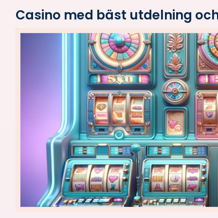
Casino med bäst utdelning och