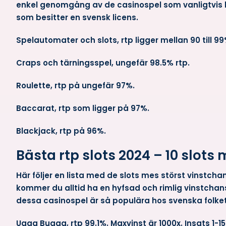
enkel genomgång av de casinospel som vanligtvis b
som besitter en svensk licens.
Spelautomater och slots, rtp ligger mellan 90 till 99
Craps och tärningsspel, ungefär 98.5% rtp.
Roulette, rtp på ungefär 97%.
Baccarat, rtp som ligger på 97%.
Blackjack, rtp på 96%.
Bästa rtp slots 2024 – 10 slots 
Här följer en lista med de slots mes störst vinstch
kommer du alltid ha en hyfsad och rimlig vinstchans.
dessa casinospel är så populära hos svenska folket.
Ugga Bugga,
rtp 99.1%. Maxvinst är 1000x. Insats 1-15