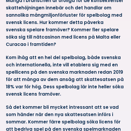
Många i branschen är oroliga för de konsekvenser
skattehöjningen innebär och det handlar om
sannolika mångmiljonförluster för spelbolag med
svensk licens. Hur kommer detta påverka
svenska spelare framöver? Kommer fler spelare
söka sig till nätcasinon med licens på Malta eller
Curacao i framtiden?
Kom ihåg att en hel del spelbolag, både svenska
och internationella, inte vill etablera sig med en
spellicens på den svenska marknaden redan 2019
för att många av dem ansåg att skattesatsen på
18% var för hög. Dess spelbolag lär inte heller söka
svensk licens framöver.
Så det kommer bli mycket intressant att se vad
som händer när den nya skattesatsen införs i
sommar. Kommer färre spelbolag söka licens för
att bedriva spel på den svenska spelmarknaden