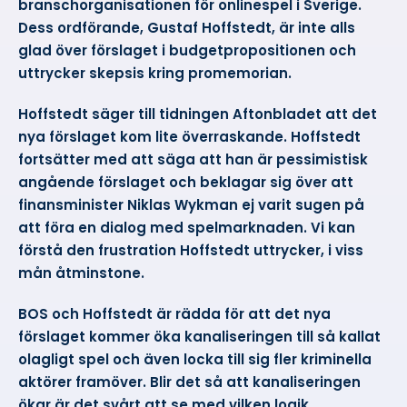
branschorganisationen för onlinespel i Sverige.
Dess ordförande, Gustaf Hoffstedt, är inte alls
glad över förslaget i budgetpropositionen och
uttrycker skepsis kring promemorian.
Hoffstedt säger till tidningen Aftonbladet att det
nya förslaget kom lite överraskande. Hoffstedt
fortsätter med att säga att han är pessimistisk
angående förslaget och beklagar sig över att
finansminister Niklas Wykman ej varit sugen på
att föra en dialog med spelmarknaden. Vi kan
förstå den frustration Hoffstedt uttrycker, i viss
mån åtminstone.
BOS och Hoffstedt är rädda för att det nya
förslaget kommer öka kanaliseringen till så kallat
olagligt spel och även locka till sig fler kriminella
aktörer framöver. Blir det så att kanaliseringen
ökar är det svårt att se med vilken logik