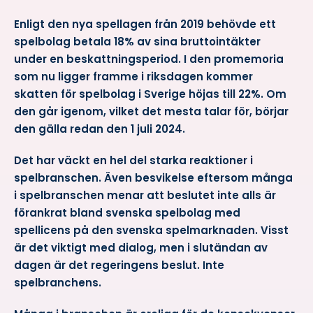
Enligt den nya spellagen från 2019 behövde ett
spelbolag betala 18% av sina bruttointäkter
under en beskattningsperiod. I den promemoria
som nu ligger framme i riksdagen kommer
skatten för spelbolag i Sverige höjas till 22%. Om
den går igenom, vilket det mesta talar för, börjar
den gälla redan den 1 juli 2024.
Det har väckt en hel del starka reaktioner i
spelbranschen. Även besvikelse eftersom många
i spelbranschen menar att beslutet inte alls är
förankrat bland svenska spelbolag med
spellicens på den svenska spelmarknaden. Visst
är det viktigt med dialog, men i slutändan av
dagen är det regeringens beslut. Inte
spelbranchens.