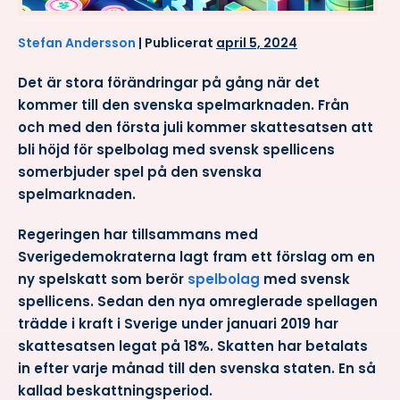
Stefan Andersson
|
Publicerat
april 5, 2024
Det är stora förändringar på gång när det
kommer till den svenska spelmarknaden. Från
och med den första juli kommer skattesatsen att
bli höjd för spelbolag med svensk spellicens
somerbjuder spel på den svenska
spelmarknaden.
Regeringen har tillsammans med
Sverigedemokraterna lagt fram ett förslag om en
ny spelskatt som berör
spelbolag
med svensk
spellicens. Sedan den nya omreglerade spellagen
trädde i kraft i Sverige under januari 2019 har
skattesatsen legat på 18%. Skatten har betalats
in efter varje månad till den svenska staten. En så
kallad beskattningsperiod.