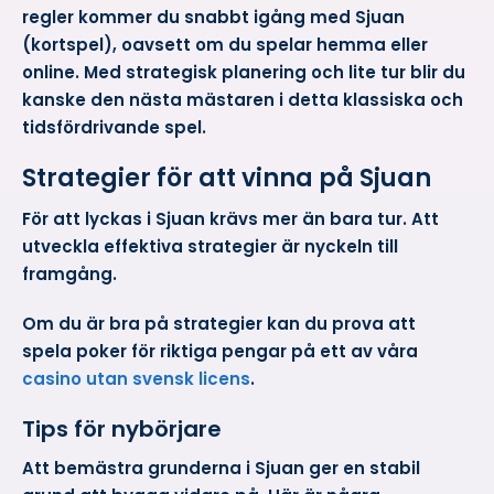
regler kommer du snabbt igång med
Sjuan
(kortspel)
, oavsett om du spelar hemma eller
online. Med strategisk planering och lite tur blir du
kanske den nästa mästaren i detta klassiska och
tidsfördrivande spel.
Strategier för att vinna på Sjuan
För att lyckas i Sjuan krävs mer än bara tur. Att
utveckla effektiva strategier är nyckeln till
framgång.
Om du är bra på strategier kan du prova att
spela poker för riktiga pengar på ett av våra
casino utan svensk licens
.
Tips för nybörjare
Att bemästra grunderna i
Sjuan
ger en stabil