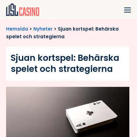
Hoppa
till
Slå
innehåll
på/
Hemsida
>
Nyheter
>
Sjuan kortspel: Behärska
me
spelet och strategierna
Sjuan kortspel: Behärska
spelet och strategierna