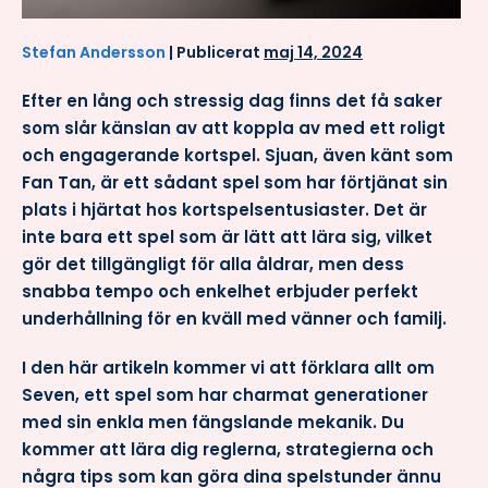
Stefan Andersson
|
Publicerat
maj 14, 2024
Efter en lång och stressig dag finns det få saker
som slår känslan av att koppla av med ett roligt
och engagerande kortspel. Sjuan, även känt som
Fan Tan, är ett sådant spel som har förtjänat sin
plats i hjärtat hos kortspelsentusiaster. Det är
inte bara ett spel som är lätt att lära sig, vilket
gör det tillgängligt för alla åldrar, men dess
snabba tempo och enkelhet erbjuder perfekt
underhållning för en kväll med vänner och familj.
I den här artikeln kommer vi att förklara allt om
Seven, ett spel som har charmat generationer
med sin enkla men fängslande mekanik. Du
kommer att lära dig reglerna, strategierna och
några tips som kan göra dina spelstunder ännu