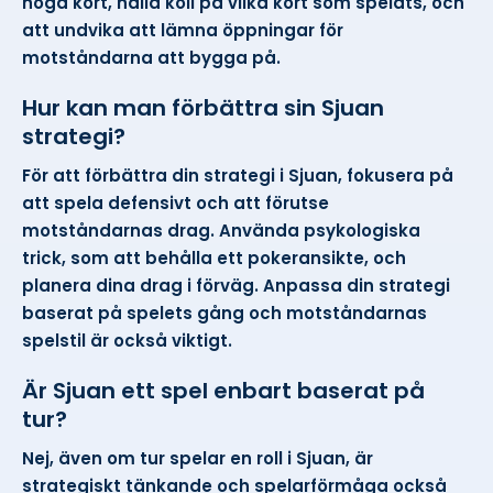
höga kort, hålla koll på vilka kort som spelats, och
att undvika att lämna öppningar för
motståndarna att bygga på.
Hur kan man förbättra sin Sjuan
strategi?
För att förbättra din strategi i Sjuan, fokusera på
att spela defensivt och att förutse
motståndarnas drag. Använda psykologiska
trick, som att behålla ett pokeransikte, och
planera dina drag i förväg. Anpassa din strategi
baserat på spelets gång och motståndarnas
spelstil är också viktigt.
Är Sjuan ett spel enbart baserat på
tur?
Nej, även om tur spelar en roll i Sjuan, är
strategiskt tänkande och spelarförmåga också