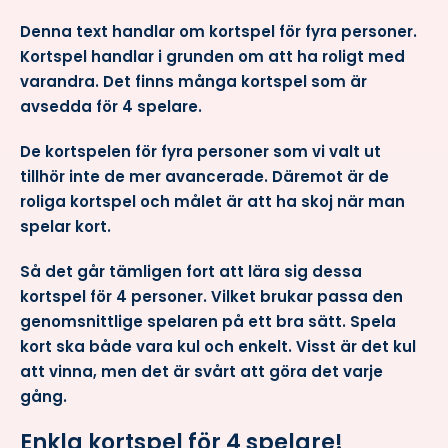
Denna text handlar om kortspel för fyra personer.
Kortspel handlar i grunden om att ha roligt med
varandra. Det finns många kortspel som är
avsedda för 4 spelare.
De kortspelen för fyra personer som vi valt ut
tillhör inte de mer avancerade. Däremot är de
roliga kortspel och målet är att ha skoj när man
spelar kort.
Så det går tämligen fort att lära sig dessa
kortspel för 4 personer. Vilket brukar passa den
genomsnittlige spelaren på ett bra sätt. Spela
kort ska både vara kul och enkelt. Visst är det kul
att vinna, men det är svårt att göra det varje
gång.
Enkla kortspel för 4 spelare!