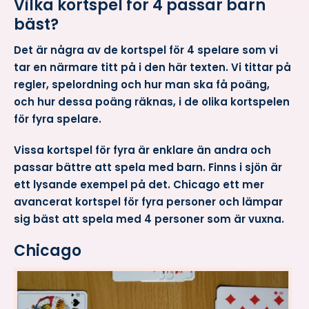
Vilka kortspel för 4 passar barn
bäst?
Det är några av de kortspel för 4 spelare som vi
tar en närmare titt på i den här texten. Vi tittar på
regler, spelordning och hur man ska få poäng,
och hur dessa poäng räknas, i de olika kortspelen
för fyra spelare.
Vissa kortspel för fyra är enklare än andra och
passar bättre att spela med barn. Finns i sjön är
ett lysande exempel på det. Chicago ett mer
avancerat kortspel för fyra personer och lämpar
sig bäst att spela med 4 personer som är vuxna.
Chicago