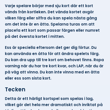
Varje spelare börjar med sju kort där ett kort
vänds från kortleken. Det vända kortet avgör
vilken färg eller siffra du kan spela nästa gång
om det inte är en åtta. Spelarna turas om att
placefa ett kort som passar färgen eller numret
på det översta kortet i mitten.
Ess är speciella eftersom det ger dig förtur. Du
kan använda en åtta för att ändra spelets färg.
Du kan dra upp till tre kort om behovet finns. Ropa
varning när du har tre kort kvar, och LAP, när du är
på väg att vinna.
Du kan inte vinna med en åtta
eller ess som sista kort.
Tecken
Detta är ett härligt kortspel som spelas i lag,
vilket gör det hela mer dramatiskt och inriktat på