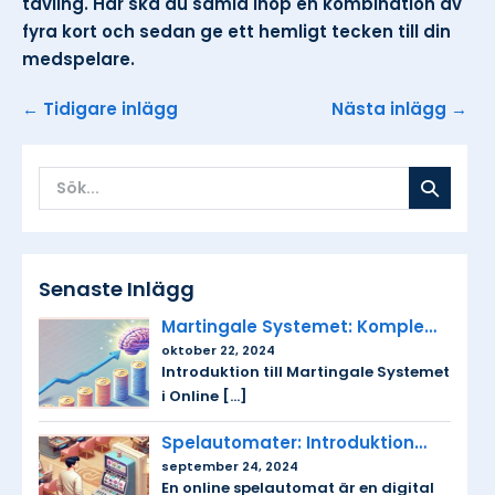
tävling. Här ska du samla ihop en kombination av
fyra kort och sedan ge ett hemligt tecken till din
medspelare.
Inläggsnavigering
← Tidigare inlägg
Nästa inlägg →
Sök
efter:
Senaste Inlägg
Martingale Systemet: Komple…
oktober 22, 2024
Introduktion till Martingale Systemet
i Online
[…]
Spelautomater: Introduktion…
september 24, 2024
En online spelautomat är en digital