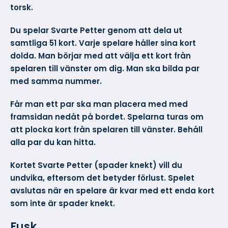
torsk.
Du spelar Svarte Petter genom att dela ut
samtliga 51 kort. Varje spelare håller sina kort
dolda. Man börjar med att välja ett kort från
spelaren till vänster om dig. Man ska bilda par
med samma nummer.
Får man ett par ska man placera med med
framsidan nedåt på bordet.
Spelarna turas om
att plocka kort från spelaren till vänster. Behåll
alla par du kan hitta.
Kortet Svarte Petter (spader knekt) vill du
undvika, eftersom det betyder förlust. Spelet
avslutas när en spelare är kvar med ett enda kort
som inte är spader knekt.
Fusk