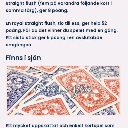
straight flush (fem på varandra följande kort i
samma färg), ger 8 poäng.
En royal straight flush, tio till ess, ger hela 52
poäng. Får du det vinner du spelet med en gång.
Ett sista stick ger 5 poöng i en avslutabde
omgången
Finns i sjön
Ett mycket uppskattat och enkelt kortspel som