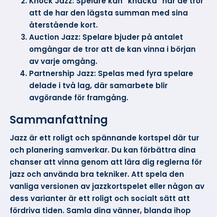
Knock Jazz
: Spelare kan ”knacka” när de tror
att de har den lägsta summan med sina
återstående kort.
Auction Jazz
: Spelare bjuder på antalet
omgångar de tror att de kan vinna i början
av varje omgång.
Partnership Jazz
: Spelas med fyra spelare
delade i två lag, där samarbete blir
avgörande för framgång.
Sammanfattning
Jazz är ett roligt och spännande kortspel där tur
och planering samverkar. Du kan förbättra dina
chanser att vinna genom att lära dig reglerna för
jazz och använda bra tekniker. Att spela den
vanliga versionen av jazzkortspelet eller någon av
dess varianter är ett roligt och socialt sätt att
fördriva tiden. Samla dina vänner, blanda ihop