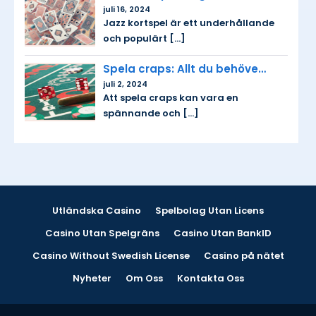
juli 16, 2024
Jazz kortspel är ett underhållande
och populärt
[…]
Spela craps: Allt du behöve…
juli 2, 2024
Att spela craps kan vara en
spännande och
[…]
Utländska Casino
Spelbolag Utan Licens
Casino Utan Spelgräns
Casino Utan BankID
Casino Without Swedish License
Casino på nätet
Nyheter
Om Oss
Kontakta Oss