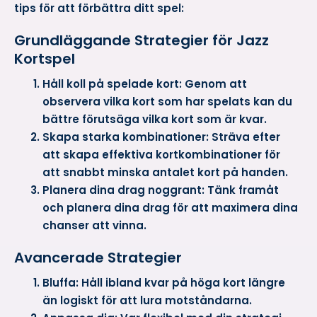
tips för att förbättra ditt spel:
Grundläggande Strategier för Jazz
Kortspel
Håll koll på spelade kort
: Genom att
observera vilka kort som har spelats kan du
bättre förutsäga vilka kort som är kvar.
Skapa starka kombinationer
: Sträva efter
att skapa effektiva kortkombinationer för
att snabbt minska antalet kort på handen.
Planera dina drag noggrant
: Tänk framåt
och planera dina drag för att maximera dina
chanser att vinna.
Avancerade Strategier
Bluffa
: Håll ibland kvar på höga kort längre
än logiskt för att lura motståndarna.