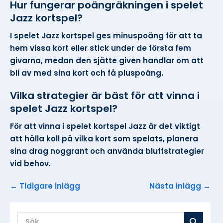
Hur fungerar poängräkningen i spelet
Jazz kortspel?
I spelet Jazz kortspel ges minuspoäng för att ta
hem vissa kort eller stick under de första fem
givarna, medan den sjätte given handlar om att
bli av med sina kort och få pluspoäng.
Vilka strategier är bäst för att vinna i
spelet Jazz kortspel?
För att vinna i spelet kortspel Jazz är det viktigt
att hålla koll på vilka kort som spelats, planera
sina drag noggrant och använda bluffstrategier
vid behov.
Inläggsnavigering
← Tidigare inlägg
Nästa inlägg →
Sök