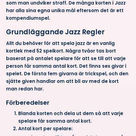
som man undviker straff. De många korten i Jazz
har alla sina egna unika mål eftersom det är ett
kompendiumspel.
Grundläggande Jazz Regler
Allt du behöver för att spela jazz är en vanlig
kortlek med 52 spelkort. Några tvåor tas bort
baserat på antalet spelare för att se till att varje
person får samma antal kort. Det finns sex givar i
spelet. De första fem givarna är trickspel, och den
sjätte given handlar om att bli av med de kort
man redan har.
Förberedelser
Blanda korten
och dela ut dem så att varje
spelare får samma antal kort.
Antal kort per spelare
: